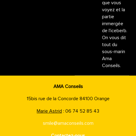
que vous
voyez et la
partie
immergée
de l'iceberb.
On vous dit
tout du
sous-marin
Ama
Conseils.
AMA Conseils
15bis rue de la Concorde 84100 Orange
Marie Astrid
: 06 74 52 85 43
smile@amaconseils.com
Contactez-nous