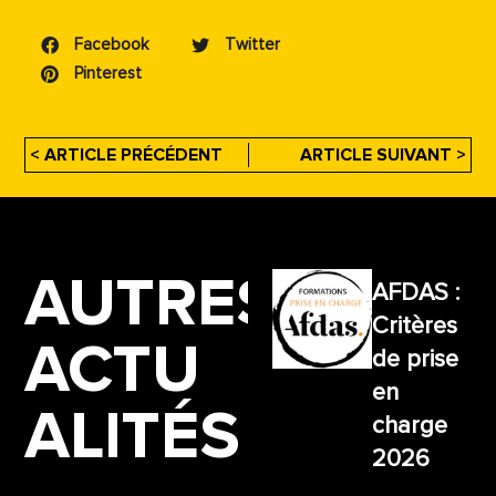
Facebook
Twitter
Pinterest
< ARTICLE PRÉCÉDENT
ARTICLE SUIVANT >
AUTRES
AFDAS :
Critères
ACTU
de prise
en
ALITÉS
charge
2026